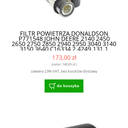
FILTR POWIETRZA DONALDSON
P771548 JOHN DEERE 2140 2450
2650 2750 2850 2940 2950 3040 3140
3150 3640 C16334 2.4249.131.1
AL30394 - PROFESJONALNY FILTR DO
173,00 zł
MASZYN ROLNICZYCH
(netto:
140,65 zł
)
zawiera 23% VAT, bez kosztów dostawy
do koszyka