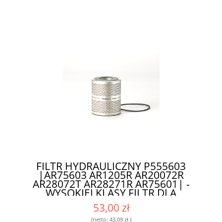
FILTR HYDRAULICZNY P555603
|AR75603 AR1205R AR20072R
AR28072T AR28271R AR75601| -
WYSOKIEJ KLASY FILTR DLA
ROLNIKÓW I MECHANIKÓW
53,00 zł
(netto:
43,09 zł
)