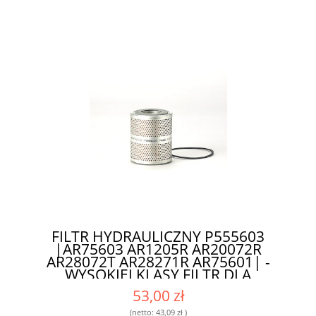
FILTR HYDRAULICZNY P555603
|AR75603 AR1205R AR20072R
AR28072T AR28271R AR75601| -
WYSOKIEJ KLASY FILTR DLA
ROLNIKÓW I MECHANIKÓW
53,00 zł
(netto:
43,09 zł
)