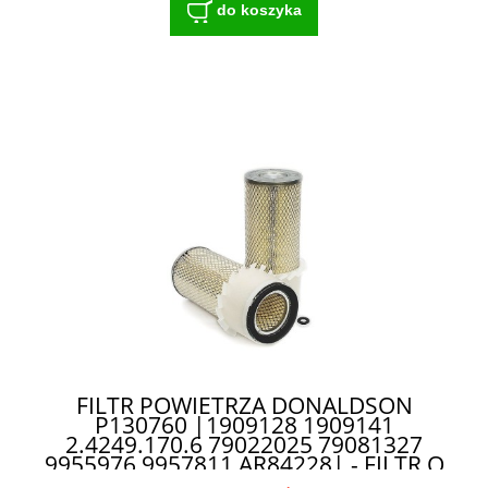
do koszyka
FILTR POWIETRZA DONALDSON
P130760 |1909128 1909141
2.4249.170.6 79022025 79081327
9955976 9957811 AR84228| - FILTR O
DŁUGIEJ ŻYWOTNOŚCI DO