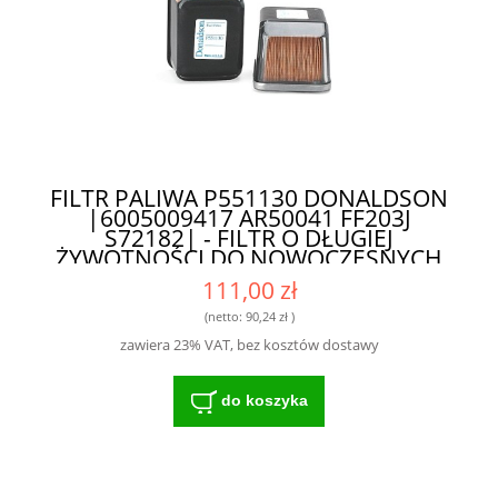
FILTR PALIWA P551130 DONALDSON
|6005009417 AR50041 FF203J
S72182| - FILTR O DŁUGIEJ
ŻYWOTNOŚCI DO NOWOCZESNYCH
MASZYN
111,00 zł
(netto:
90,24 zł
)
zawiera 23% VAT, bez kosztów dostawy
do koszyka