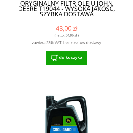
ORYGINALNY FILTR OLEJU JOHN
DEERE T19044 - WYSOKA JAKOŚĆ,
SZYBKA DOSTAWA
43,00 zł
(netto:
34,96 zł
)
zawiera 23% VAT, bez kosztów dostawy
do koszyka