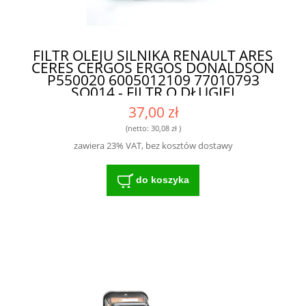
FILTR OLEJU SILNIKA RENAULT ARES
CERES CERGOS ERGOS DONALDSON
P550020 6005012109 77010793
SO014 - FILTR O DŁUGIEJ
ŻYWOTNOŚCI DO NOWOCZESNYCH
37,00 zł
MASZYN
(netto:
30,08 zł
)
zawiera 23% VAT, bez kosztów dostawy
do koszyka