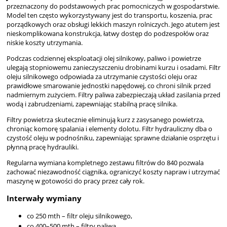
przeznaczony do podstawowych prac pomocniczych w gospodarstwie.
Model ten często wykorzystywany jest do transportu, koszenia, prac
porządkowych oraz obsługi lekkich maszyn rolniczych. Jego atutem jest
nieskomplikowana konstrukcja, łatwy dostęp do podzespołów oraz
niskie koszty utrzymania.
Podczas codziennej eksploatacji olej silnikowy, paliwo i powietrze
ulegają stopniowemu zanieczyszczeniu drobinami kurzu i osadami. Filtr
oleju silnikowego odpowiada za utrzymanie czystości oleju oraz
prawidłowe smarowanie jednostki napędowej, co chroni silnik przed
nadmiernym zużyciem. Filtry paliwa zabezpieczają układ zasilania przed
wodą i zabrudzeniami, zapewniając stabilną pracę silnika.
Filtry powietrza skutecznie eliminują kurz z zasysanego powietrza,
chroniąc komorę spalania i elementy dolotu. Filtr hydrauliczny dba o
czystość oleju w podnośniku, zapewniając sprawne działanie osprzętu i
płynną pracę hydrauliki.
Regularna wymiana kompletnego zestawu filtrów do 840 pozwala
zachować niezawodność ciągnika, ograniczyć koszty napraw i utrzymać
maszynę w gotowości do pracy przez cały rok.
Interwały wymiany
co 250 mth – filtr oleju silnikowego,
co 400–500 mth – filtry paliwa,