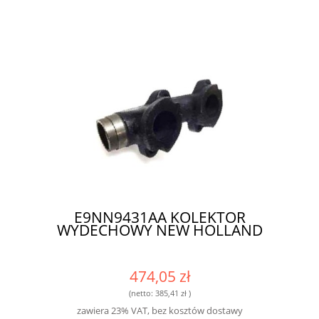
E9NN9431AA KOLEKTOR
WYDECHOWY NEW HOLLAND
474,05 zł
(netto:
385,41 zł
)
zawiera 23% VAT, bez kosztów dostawy