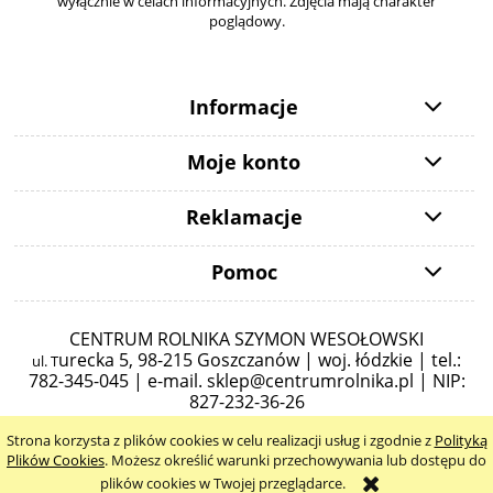
wyłącznie w celach informacyjnych. Zdjęcia mają charakter
poglądowy.
Informacje
Moje konto
Reklamacje
Pomoc
CENTRUM ROLNIKA SZYMON WESOŁOWSKI
urecka 5,
98-215 Goszczanów | woj. łódzkie | tel.:
ul. T
782-345-045 |
e-mail.
sklep@centrumrolnika.pl
| NIP:
827-232-36-26
Strona korzysta z plików cookies w celu realizacji usług i zgodnie z
Polityką
pokaż pełną wersję strony
Plików Cookies
. Możesz określić warunki przechowywania lub dostępu do
plików cookies w Twojej przeglądarce.
Sklep internetowy Shoper.pl