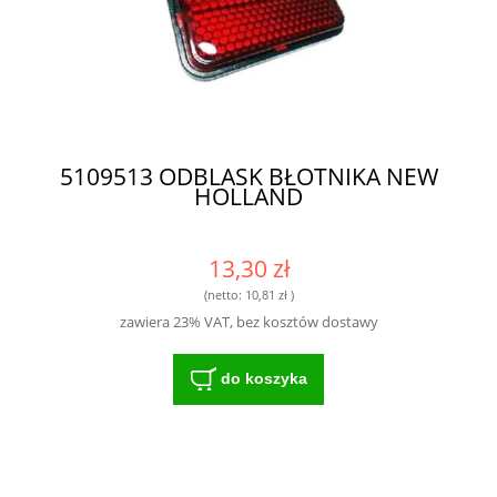
5109513 ODBLASK BŁOTNIKA NEW
HOLLAND
13,30 zł
(netto:
10,81 zł
)
zawiera 23% VAT, bez kosztów dostawy
do koszyka