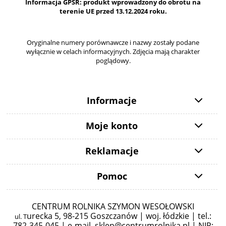
Informacja GPSR: produkt wprowadzony do obrotu na
terenie UE przed 13.12.2024 roku.
Oryginalne numery porównawcze i nazwy zostały podane
wyłącznie w celach informacyjnych. Zdjęcia mają charakter
poglądowy.
Informacje
Moje konto
Reklamacje
Pomoc
CENTRUM ROLNIKA SZYMON WESOŁOWSKI
urecka 5,
98-215 Goszczanów | woj. łódzkie | tel.:
ul. T
782-345-045 |
e-mail.
sklep@centrumrolnika.pl
| NIP: