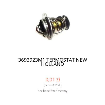
3693923M1 TERMOSTAT NEW
HOLLAND
0,01 zł
(netto:
0,01 zł
)
bez kosztów dostawy