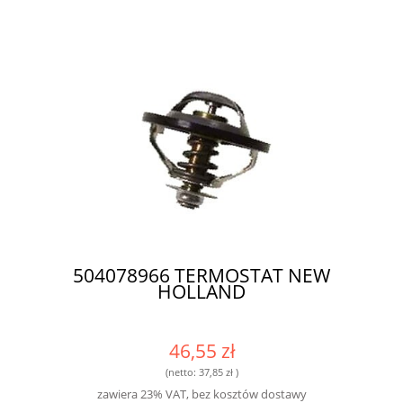
504078966 TERMOSTAT NEW
HOLLAND
46,55 zł
(netto:
37,85 zł
)
zawiera 23% VAT, bez kosztów dostawy