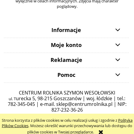
wyłącznie w celach informacyjnych. Zdjęcia mają charakter
poglądowy.
Informacje
Moje konto
Reklamacje
Pomoc
CENTRUM ROLNIKA SZYMON WESOŁOWSKI
urecka 5,
98-215 Goszczanów | woj. łódzkie | tel.:
ul. T
782-345-045 |
e-mail.
sklep@centrumrolnika.pl
| NIP:
827-232-36-26
Strona korzysta z plików cookies w celu realizacji usług i zgodnie z
Polityką
pokaż pełną wersję strony
Plików Cookies
. Możesz określić warunki przechowywania lub dostępu do
plików cookies w Twojej przeglądarce.